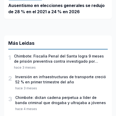
Ausentismo en elecciones generales se redujo
de 28 % en el 2021 a 24 % en 2026
Más Leídas
1
Chimbote: Fiscalía Penal del Santa logra 9 meses
de prisión preventiva contra investigado por
violación sexual y tentativa de feminicidio
hace 3 meses
2
Inversión en infraestructuras de transporte creció
52 % en primer trimestre del año
hace 3 meses
3
Chimbote: dictan cadena perpetua a líder de
banda criminal que drogaba y ultrajaba a jóvenes
hace 4 meses