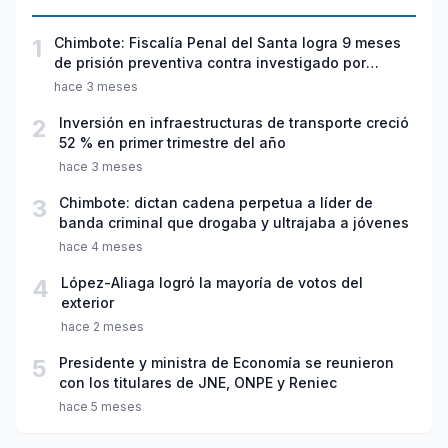
1
Chimbote: Fiscalía Penal del Santa logra 9 meses
de prisión preventiva contra investigado por
violación sexual y tentativa de feminicidio
hace 3 meses
2
Inversión en infraestructuras de transporte creció
52 % en primer trimestre del año
hace 3 meses
3
Chimbote: dictan cadena perpetua a líder de
banda criminal que drogaba y ultrajaba a jóvenes
hace 4 meses
4
López-Aliaga logró la mayoría de votos del
exterior
hace 2 meses
5
Presidente y ministra de Economía se reunieron
con los titulares de JNE, ONPE y Reniec
hace 5 meses