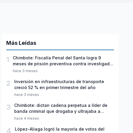
Más Leídas
1
Chimbote: Fiscalía Penal del Santa logra 9
meses de prisión preventiva contra investigado
por violación sexual y tentativa de feminicidio
hace 3 meses
2
Inversión en infraestructuras de transporte
creció 52 % en primer trimestre del año
hace 3 meses
3
Chimbote: dictan cadena perpetua a líder de
banda criminal que drogaba y ultrajaba a
jóvenes
hace 4 meses
4
López-Aliaga logró la mayoría de votos del