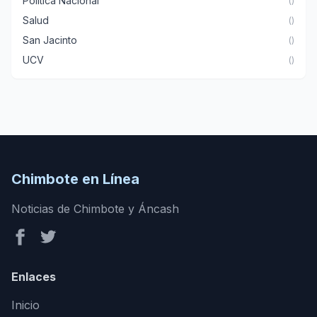
Política Nacional
()
Salud
()
San Jacinto
()
UCV
()
Chimbote en Línea
Noticias de Chimbote y Áncash
Enlaces
Inicio