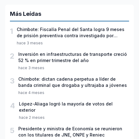
Más Leídas
1
Chimbote: Fiscalía Penal del Santa logra 9 meses
de prisión preventiva contra investigado por
violación sexual y tentativa de feminicidio
hace 3 meses
2
Inversión en infraestructuras de transporte creció
52 % en primer trimestre del año
hace 3 meses
3
Chimbote: dictan cadena perpetua a líder de
banda criminal que drogaba y ultrajaba a jóvenes
hace 4 meses
4
López-Aliaga logró la mayoría de votos del
exterior
hace 2 meses
5
Presidente y ministra de Economía se reunieron
con los titulares de JNE, ONPE y Reniec