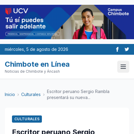
miércoles, 5 de agosto de 2026
Chimbote en Línea
Noticias de Chimbote y Áncash
Escritor peruano Sergio Rambla
Inicio
›
Culturales
›
presentará su nueva...
CULTURALES
Escritor peruano Sergio