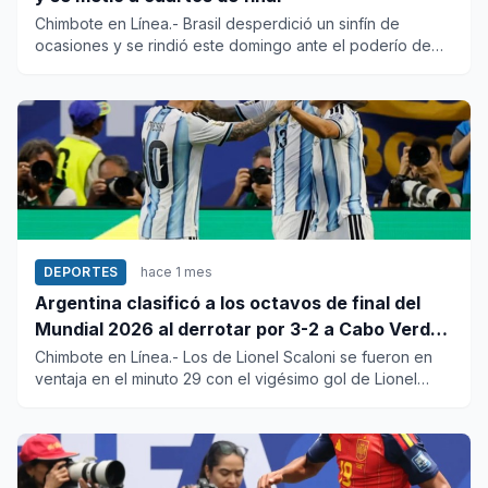
Chimbote en Línea.- Brasil desperdició un sinfín de
ocasiones y se rindió este domingo ante el poderío de
Erling Haaland...
DEPORTES
hace 1 mes
Argentina clasificó a los octavos de final del
Mundial 2026 al derrotar por 3-2 a Cabo Verde
en partido de infarto
Chimbote en Línea.- Los de Lionel Scaloni se fueron en
ventaja en el minuto 29 con el vigésimo gol de Lionel
Messi en la...