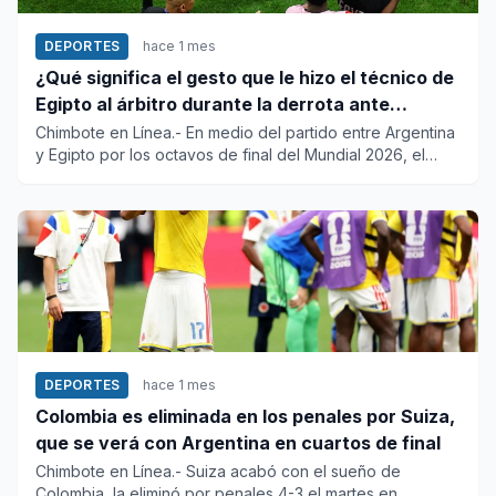
DEPORTES
hace 1 mes
¿Qué significa el gesto que le hizo el técnico de
Egipto al árbitro durante la derrota ante
Argentina?
Chimbote en Línea.- En medio del partido entre Argentina
y Egipto por los octavos de final del Mundial 2026, el
entrenad...
DEPORTES
hace 1 mes
Colombia es eliminada en los penales por Suiza,
que se verá con Argentina en cuartos de final
Chimbote en Línea.- Suiza acabó con el sueño de
Colombia, la eliminó por penales 4-3 el martes en