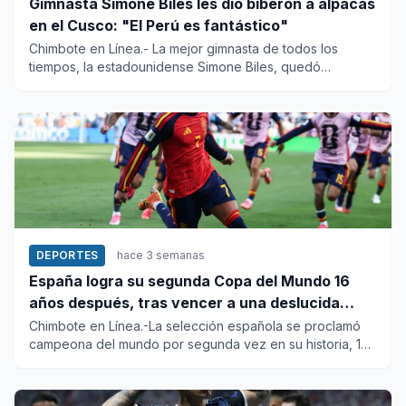
Gimnasta Simone Biles les dio biberón a alpacas
en el Cusco: "El Perú es fantástico"
Chimbote en Línea.- La mejor gimnasta de todos los
tiempos, la estadounidense Simone Biles, quedó
encantada con la visit...
DEPORTES
hace 3 semanas
España logra su segunda Copa del Mundo 16
años después, tras vencer a una deslucida
Argentina
Chimbote en Línea.-La selección española se proclamó
campeona del mundo por segunda vez en su historia, 16
años después...