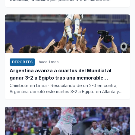
Vancouver en octavos d...
DEPORTES
hace 1 mes
Argentina avanza a cuartos del Mundial al
ganar 3-2 a Egipto tras una memorable
remontada
Chimbote en Línea.- Resucitando de un 2-0 en contra,
Argentina derrotó este martes 3-2 a Egipto en Atlanta y
avanzó a lo...