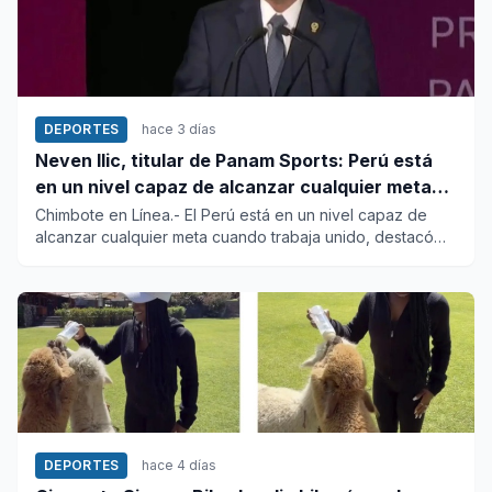
DEPORTES
hace 3 días
Neven Ilic, titular de Panam Sports: Perú está
en un nivel capaz de alcanzar cualquier meta
cuando trabaja unido
Chimbote en Línea.- El Perú está en un nivel capaz de
alcanzar cualquier meta cuando trabaja unido, destacó
esta noche e...
DEPORTES
hace 4 días