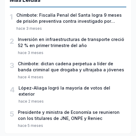
1
Chimbote: Fiscalía Penal del Santa logra 9 meses
de prisión preventiva contra investigado por
violación sexual y tentativa de feminicidio
hace 3 meses
2
Inversión en infraestructuras de transporte creció
52 % en primer trimestre del año
hace 3 meses
3
Chimbote: dictan cadena perpetua a líder de
banda criminal que drogaba y ultrajaba a jóvenes
hace 4 meses
4
López-Aliaga logró la mayoría de votos del
exterior
hace 2 meses
5
Presidente y ministra de Economía se reunieron
con los titulares de JNE, ONPE y Reniec
hace 5 meses