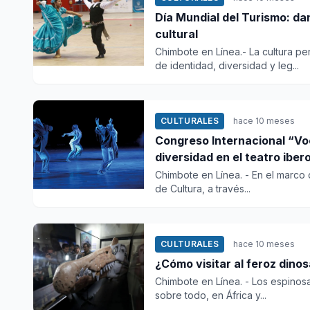
Día Mundial del Turismo: da
cultural
Chimbote en Línea.- La cultura p
de identidad, diversidad y leg...
CULTURALES
hace 10 meses
Congreso Internacional “Vo
diversidad en el teatro ibe
Chimbote en Línea. - En el marco 
de Cultura, a través...
CULTURALES
hace 10 meses
¿Cómo visitar al feroz dino
Chimbote en Línea. - Los espinosa
sobre todo, en África y...