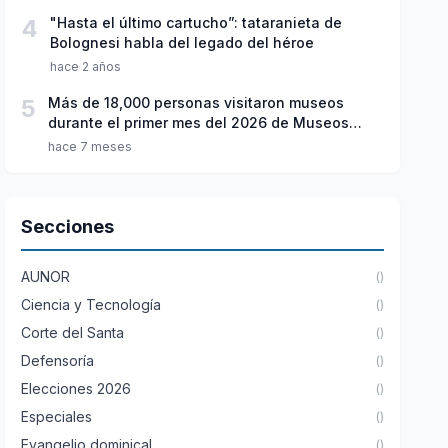
4
"Hasta el último cartucho”: tataranieta de
Bolognesi habla del legado del héroe
hace 2 años
5
Más de 18,000 personas visitaron museos
durante el primer mes del 2026 de Museos
Abiertos
hace 7 meses
Secciones
AUNOR
()
Ciencia y Tecnología
()
Corte del Santa
()
Defensoría
()
Elecciones 2026
()
Especiales
()
Evangelio dominical
()