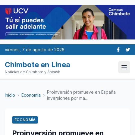
viernes, 7 de agosto de 2026
Chimbote en Línea
Noticias de Chimbote y Áncash
Proinversión promueve en España
Inicio
›
Economía
›
inversiones por má...
ECONOMÍA
Proinversión promueve en