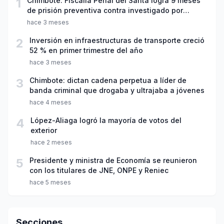
1
Chimbote: Fiscalía Penal del Santa logra 9 meses
de prisión preventiva contra investigado por
violación sexual y tentativa de feminicidio
hace 3 meses
2
Inversión en infraestructuras de transporte creció
52 % en primer trimestre del año
hace 3 meses
3
Chimbote: dictan cadena perpetua a líder de
banda criminal que drogaba y ultrajaba a jóvenes
hace 4 meses
4
López-Aliaga logró la mayoría de votos del
exterior
hace 2 meses
5
Presidente y ministra de Economía se reunieron
con los titulares de JNE, ONPE y Reniec
hace 5 meses
Secciones