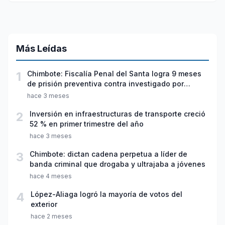
Más Leídas
1
Chimbote: Fiscalía Penal del Santa logra 9 meses
de prisión preventiva contra investigado por
violación sexual y tentativa de feminicidio
hace 3 meses
2
Inversión en infraestructuras de transporte creció
52 % en primer trimestre del año
hace 3 meses
3
Chimbote: dictan cadena perpetua a líder de
banda criminal que drogaba y ultrajaba a jóvenes
hace 4 meses
4
López-Aliaga logró la mayoría de votos del
exterior
hace 2 meses