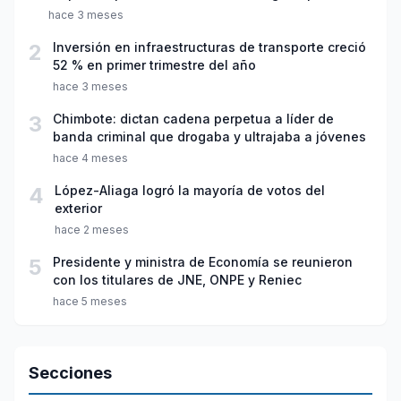
violación sexual y tentativa de feminicidio
hace 3 meses
2
Inversión en infraestructuras de transporte creció
52 % en primer trimestre del año
hace 3 meses
3
Chimbote: dictan cadena perpetua a líder de
banda criminal que drogaba y ultrajaba a jóvenes
hace 4 meses
4
López-Aliaga logró la mayoría de votos del
exterior
hace 2 meses
5
Presidente y ministra de Economía se reunieron
con los titulares de JNE, ONPE y Reniec
hace 5 meses
Secciones