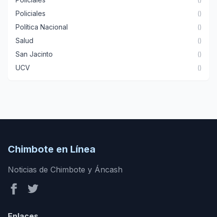
Policiales
()
Política Nacional
()
Salud
()
San Jacinto
()
UCV
()
Chimbote en Línea
Noticias de Chimbote y Áncash
Enlaces