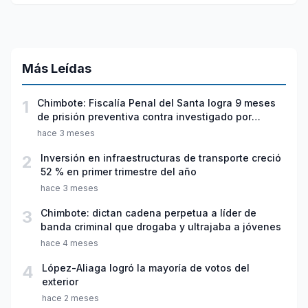
Más Leídas
1
Chimbote: Fiscalía Penal del Santa logra 9 meses
de prisión preventiva contra investigado por
violación sexual y tentativa de feminicidio
hace 3 meses
2
Inversión en infraestructuras de transporte creció
52 % en primer trimestre del año
hace 3 meses
3
Chimbote: dictan cadena perpetua a líder de
banda criminal que drogaba y ultrajaba a jóvenes
hace 4 meses
4
López-Aliaga logró la mayoría de votos del
exterior
hace 2 meses