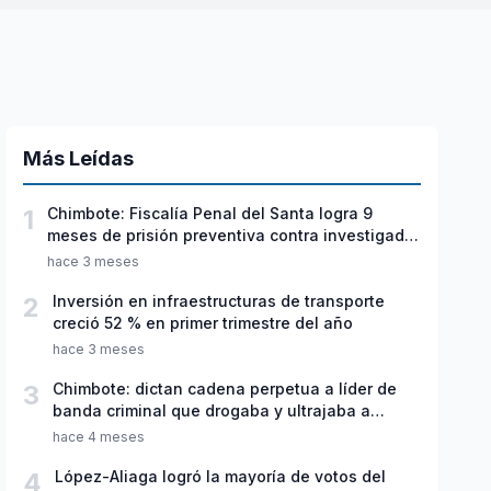
Más Leídas
1
Chimbote: Fiscalía Penal del Santa logra 9
meses de prisión preventiva contra investigado
por violación sexual y tentativa de feminicidio
hace 3 meses
2
Inversión en infraestructuras de transporte
creció 52 % en primer trimestre del año
hace 3 meses
3
Chimbote: dictan cadena perpetua a líder de
banda criminal que drogaba y ultrajaba a
jóvenes
hace 4 meses
4
López-Aliaga logró la mayoría de votos del