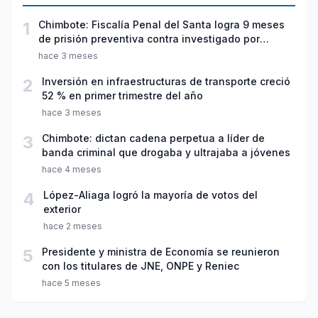
1
Chimbote: Fiscalía Penal del Santa logra 9 meses
de prisión preventiva contra investigado por
violación sexual y tentativa de feminicidio
hace 3 meses
2
Inversión en infraestructuras de transporte creció
52 % en primer trimestre del año
hace 3 meses
3
Chimbote: dictan cadena perpetua a líder de
banda criminal que drogaba y ultrajaba a jóvenes
hace 4 meses
4
López-Aliaga logró la mayoría de votos del
exterior
hace 2 meses
5
Presidente y ministra de Economía se reunieron
con los titulares de JNE, ONPE y Reniec
hace 5 meses