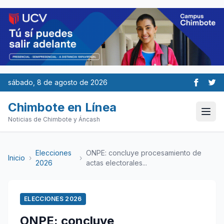
sábado, 8 de agosto de 2026
Chimbote en Línea
Noticias de Chimbote y Áncash
Elecciones
ONPE: concluye procesamiento de
Inicio
›
›
2026
actas electorales...
ELECCIONES 2026
ONPE: concluye