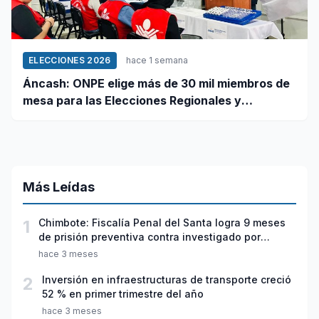
ELECCIONES 2026
hace 1 semana
Áncash: ONPE elige más de 30 mil miembros de
mesa para las Elecciones Regionales y
Municipales 2026
Más Leídas
1
Chimbote: Fiscalía Penal del Santa logra 9 meses
de prisión preventiva contra investigado por
violación sexual y tentativa de feminicidio
hace 3 meses
2
Inversión en infraestructuras de transporte creció
52 % en primer trimestre del año
hace 3 meses