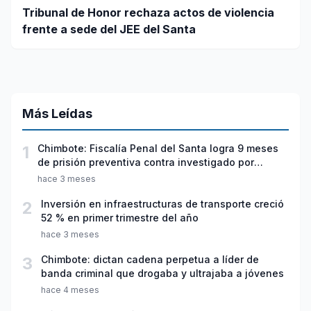
Tribunal de Honor rechaza actos de violencia
frente a sede del JEE del Santa
Más Leídas
1
Chimbote: Fiscalía Penal del Santa logra 9 meses
de prisión preventiva contra investigado por
violación sexual y tentativa de feminicidio
hace 3 meses
2
Inversión en infraestructuras de transporte creció
52 % en primer trimestre del año
hace 3 meses
3
Chimbote: dictan cadena perpetua a líder de
banda criminal que drogaba y ultrajaba a jóvenes
hace 4 meses