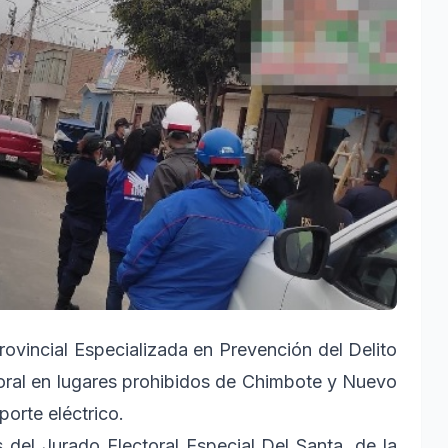
rovincial Especializada en Prevención del Delito
ctoral en lugares prohibidos de Chimbote y Nuevo
porte eléctrico.
s del Jurado Electoral Especial Del Santa, de la