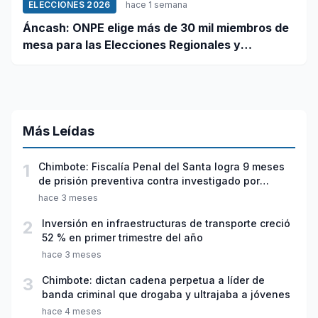
ELECCIONES 2026
hace 1 semana
Áncash: ONPE elige más de 30 mil miembros de
mesa para las Elecciones Regionales y
Municipales 2026
Más Leídas
1
Chimbote: Fiscalía Penal del Santa logra 9 meses
de prisión preventiva contra investigado por
violación sexual y tentativa de feminicidio
hace 3 meses
2
Inversión en infraestructuras de transporte creció
52 % en primer trimestre del año
hace 3 meses
3
Chimbote: dictan cadena perpetua a líder de
banda criminal que drogaba y ultrajaba a jóvenes
hace 4 meses