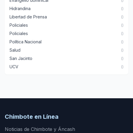
Evangelio dominical
()
Hidrandina
()
Libertad de Prensa
()
Policiales
()
Policiales
()
Política Nacional
()
Salud
()
San Jacinto
()
UCV
()
Chimbote en Línea
Noticias de Chimbote y Áncash