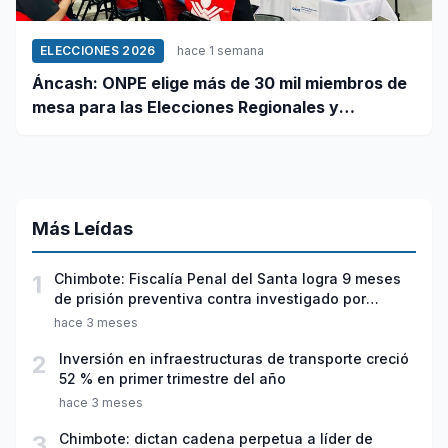
ELECCIONES 2026
hace 1 semana
Áncash: ONPE elige más de 30 mil miembros de
mesa para las Elecciones Regionales y
Municipales 2026
Más Leídas
1
Chimbote: Fiscalía Penal del Santa logra 9 meses
de prisión preventiva contra investigado por
violación sexual y tentativa de feminicidio
hace 3 meses
2
Inversión en infraestructuras de transporte creció
52 % en primer trimestre del año
hace 3 meses
3
Chimbote: dictan cadena perpetua a líder de