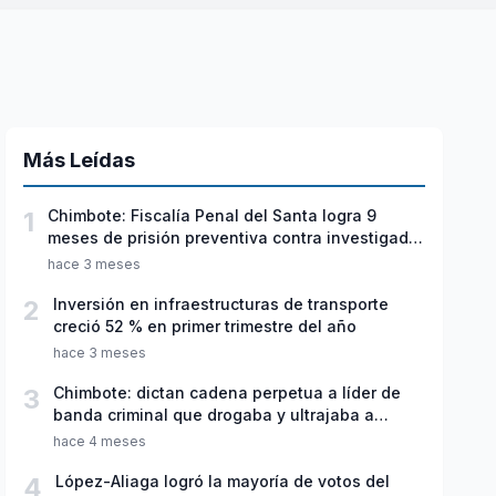
Más Leídas
1
Chimbote: Fiscalía Penal del Santa logra 9
meses de prisión preventiva contra investigado
por violación sexual y tentativa de feminicidio
hace 3 meses
2
Inversión en infraestructuras de transporte
creció 52 % en primer trimestre del año
hace 3 meses
3
Chimbote: dictan cadena perpetua a líder de
banda criminal que drogaba y ultrajaba a
jóvenes
hace 4 meses
4
López-Aliaga logró la mayoría de votos del