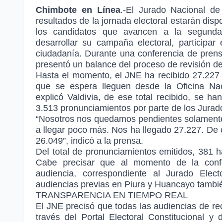
Chimbote en Línea
.-El Jurado Nacional de
resultados de la jornada electoral estarán dis
los candidatos que avancen a la segunda
desarrollar su campaña electoral, participa
ciudadanía. Durante una conferencia de prensa
presentó un balance del proceso de revisión d
Hasta el momento, el JNE ha recibido 27.227 
que se espera lleguen desde la Oficina Na
explicó Valdivia, de ese total recibido, se 
3.513 pronunciamientos por parte de los Jurad
“Nosotros nos quedamos pendientes solamente
a llegar poco más. Nos ha llegado 27.227. De
26.049”, indicó a la prensa.
Del total de pronunciamientos emitidos, 381 
Cabe precisar que al momento de la confe
audiencia, correspondiente al Jurado Ele
audiencias previas en Piura y Huancayo tambié
TRANSPARENCIA EN TIEMPO REAL
El JNE precisó que todas las audiencias de re
través del Portal Electoral Constitucional 