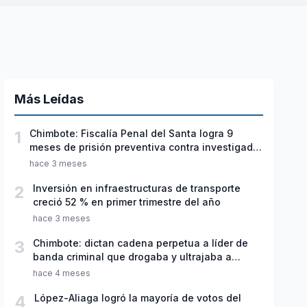
Más Leídas
1
Chimbote: Fiscalía Penal del Santa logra 9
meses de prisión preventiva contra investigado
por violación sexual y tentativa de feminicidio
hace 3 meses
2
Inversión en infraestructuras de transporte
creció 52 % en primer trimestre del año
hace 3 meses
3
Chimbote: dictan cadena perpetua a líder de
banda criminal que drogaba y ultrajaba a
jóvenes
hace 4 meses
4
López-Aliaga logró la mayoría de votos del