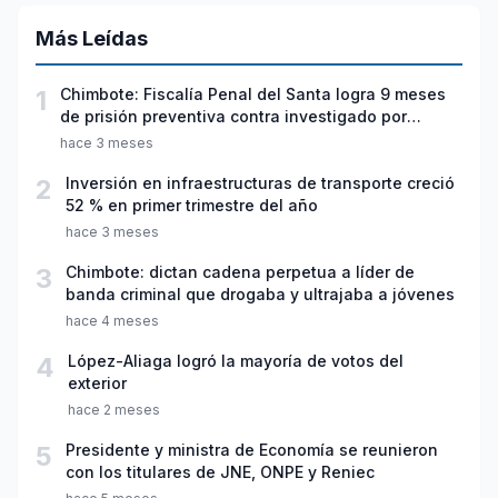
Más Leídas
1
Chimbote: Fiscalía Penal del Santa logra 9 meses
de prisión preventiva contra investigado por
violación sexual y tentativa de feminicidio
hace 3 meses
2
Inversión en infraestructuras de transporte creció
52 % en primer trimestre del año
hace 3 meses
3
Chimbote: dictan cadena perpetua a líder de
banda criminal que drogaba y ultrajaba a jóvenes
hace 4 meses
4
López-Aliaga logró la mayoría de votos del
exterior
hace 2 meses
5
Presidente y ministra de Economía se reunieron
con los titulares de JNE, ONPE y Reniec