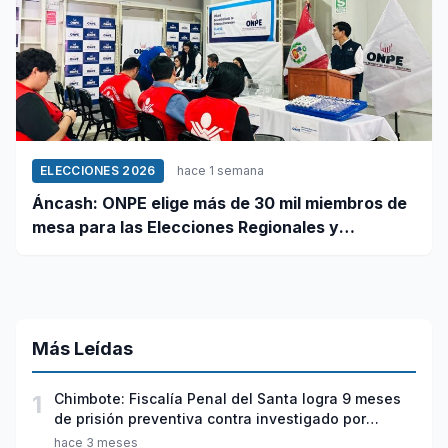
ELECCIONES 2026
hace 1 semana
Áncash: ONPE elige más de 30 mil miembros de
mesa para las Elecciones Regionales y
Municipales 2026
Más Leídas
1
Chimbote: Fiscalía Penal del Santa logra 9 meses
de prisión preventiva contra investigado por
violación sexual y tentativa de feminicidio
hace 3 meses