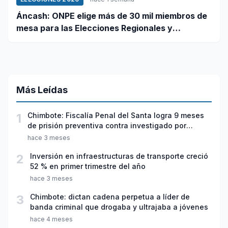
Áncash: ONPE elige más de 30 mil miembros de
mesa para las Elecciones Regionales y
Municipales 2026
Más Leídas
1
Chimbote: Fiscalía Penal del Santa logra 9 meses
de prisión preventiva contra investigado por
violación sexual y tentativa de feminicidio
hace 3 meses
2
Inversión en infraestructuras de transporte creció
52 % en primer trimestre del año
hace 3 meses
3
Chimbote: dictan cadena perpetua a líder de
banda criminal que drogaba y ultrajaba a jóvenes
hace 4 meses