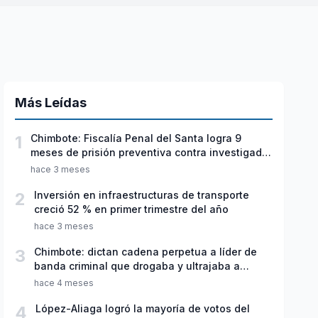
Más Leídas
1
Chimbote: Fiscalía Penal del Santa logra 9
meses de prisión preventiva contra investigado
por violación sexual y tentativa de feminicidio
hace 3 meses
2
Inversión en infraestructuras de transporte
creció 52 % en primer trimestre del año
hace 3 meses
3
Chimbote: dictan cadena perpetua a líder de
banda criminal que drogaba y ultrajaba a
jóvenes
hace 4 meses
4
López-Aliaga logró la mayoría de votos del