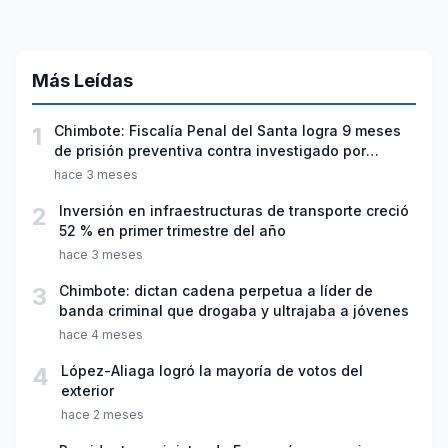
Más Leídas
1
Chimbote: Fiscalía Penal del Santa logra 9 meses
de prisión preventiva contra investigado por
violación sexual y tentativa de feminicidio
hace 3 meses
2
Inversión en infraestructuras de transporte creció
52 % en primer trimestre del año
hace 3 meses
3
Chimbote: dictan cadena perpetua a líder de
banda criminal que drogaba y ultrajaba a jóvenes
hace 4 meses
4
López-Aliaga logró la mayoría de votos del
exterior
hace 2 meses