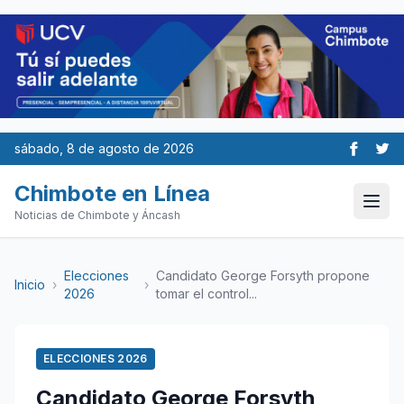
sábado, 8 de agosto de 2026
Chimbote en Línea
Noticias de Chimbote y Áncash
Elecciones
Candidato George Forsyth propone
Inicio
›
›
2026
tomar el control...
ELECCIONES 2026
Candidato George Forsyth