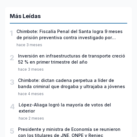
Más Leídas
1
Chimbote: Fiscalía Penal del Santa logra 9 meses
de prisión preventiva contra investigado por
violación sexual y tentativa de feminicidio
hace 3 meses
2
Inversión en infraestructuras de transporte creció
52 % en primer trimestre del año
hace 3 meses
3
Chimbote: dictan cadena perpetua a líder de
banda criminal que drogaba y ultrajaba a jóvenes
hace 4 meses
4
López-Aliaga logró la mayoría de votos del
exterior
hace 2 meses
5
Presidente y ministra de Economía se reunieron
con los titulares de JNE, ONPE y Reniec