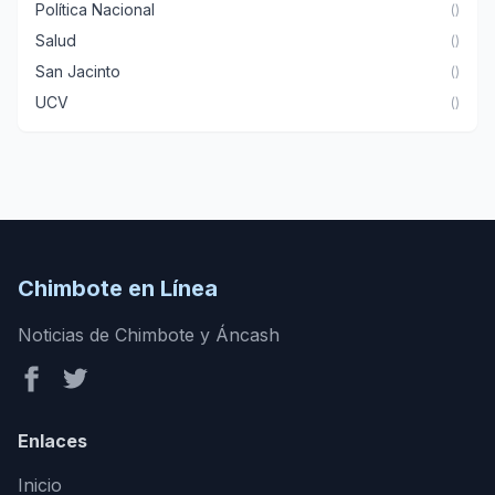
Política Nacional
()
Salud
()
San Jacinto
()
UCV
()
Chimbote en Línea
Noticias de Chimbote y Áncash
Enlaces
Inicio