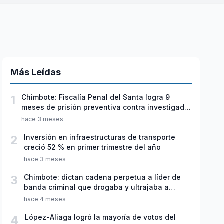
Más Leídas
1
Chimbote: Fiscalía Penal del Santa logra 9
meses de prisión preventiva contra investigado
por violación sexual y tentativa de feminicidio
hace 3 meses
2
Inversión en infraestructuras de transporte
creció 52 % en primer trimestre del año
hace 3 meses
3
Chimbote: dictan cadena perpetua a líder de
banda criminal que drogaba y ultrajaba a
jóvenes
hace 4 meses
4
López-Aliaga logró la mayoría de votos del