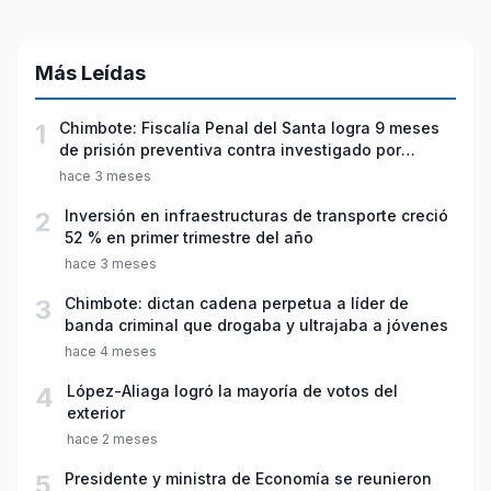
Más Leídas
1
Chimbote: Fiscalía Penal del Santa logra 9 meses
de prisión preventiva contra investigado por
violación sexual y tentativa de feminicidio
hace 3 meses
2
Inversión en infraestructuras de transporte creció
52 % en primer trimestre del año
hace 3 meses
3
Chimbote: dictan cadena perpetua a líder de
banda criminal que drogaba y ultrajaba a jóvenes
hace 4 meses
4
López-Aliaga logró la mayoría de votos del
exterior
hace 2 meses
5
Presidente y ministra de Economía se reunieron