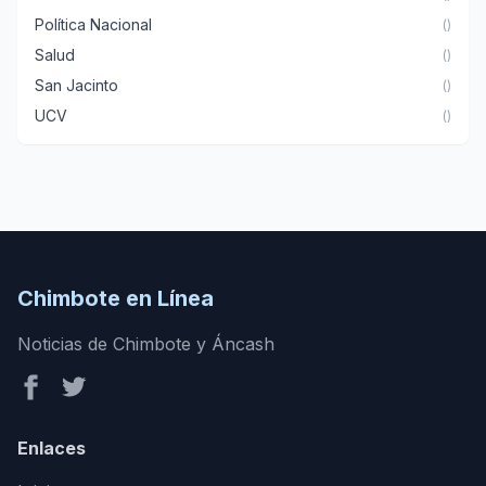
Política Nacional
()
Salud
()
San Jacinto
()
UCV
()
Chimbote en Línea
Noticias de Chimbote y Áncash
Enlaces