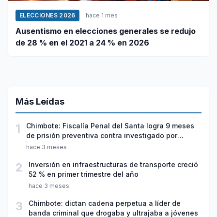
ELECCIONES 2026
hace 1 mes
Ausentismo en elecciones generales se redujo
de 28 % en el 2021 a 24 % en 2026
Más Leídas
1
Chimbote: Fiscalía Penal del Santa logra 9 meses
de prisión preventiva contra investigado por
violación sexual y tentativa de feminicidio
hace 3 meses
2
Inversión en infraestructuras de transporte creció
52 % en primer trimestre del año
hace 3 meses
3
Chimbote: dictan cadena perpetua a líder de
banda criminal que drogaba y ultrajaba a jóvenes