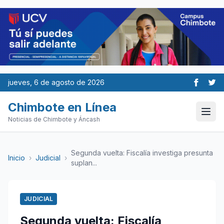
jueves, 6 de agosto de 2026
Chimbote en Línea
Noticias de Chimbote y Áncash
Segunda vuelta: Fiscalía investiga presunta
Inicio
›
Judicial
›
suplan...
JUDICIAL
Segunda vuelta: Fiscalía