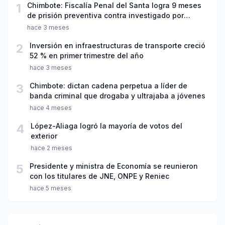
1
Chimbote: Fiscalía Penal del Santa logra 9 meses
de prisión preventiva contra investigado por
violación sexual y tentativa de feminicidio
hace 3 meses
2
Inversión en infraestructuras de transporte creció
52 % en primer trimestre del año
hace 3 meses
3
Chimbote: dictan cadena perpetua a líder de
banda criminal que drogaba y ultrajaba a jóvenes
hace 4 meses
4
López-Aliaga logró la mayoría de votos del
exterior
hace 2 meses
5
Presidente y ministra de Economía se reunieron
con los titulares de JNE, ONPE y Reniec
hace 5 meses