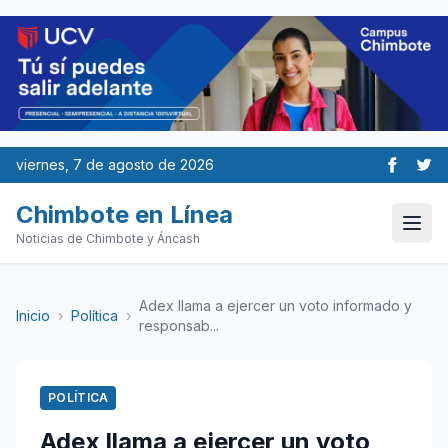
viernes, 7 de agosto de 2026
Chimbote en Línea
Noticias de Chimbote y Áncash
Adex llama a ejercer un voto informado y
Inicio
›
Política
›
responsab...
POLÍTICA
Adex llama a ejercer un voto