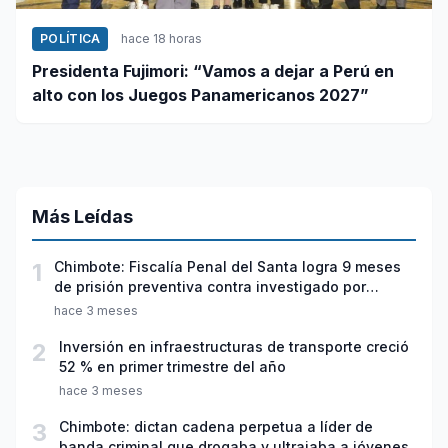
POLÍTICA
hace 18 horas
Presidenta Fujimori: “Vamos a dejar a Perú en
alto con los Juegos Panamericanos 2027”
Más Leídas
1
Chimbote: Fiscalía Penal del Santa logra 9 meses
de prisión preventiva contra investigado por
violación sexual y tentativa de feminicidio
hace 3 meses
2
Inversión en infraestructuras de transporte creció
52 % en primer trimestre del año
hace 3 meses
3
Chimbote: dictan cadena perpetua a líder de
banda criminal que drogaba y ultrajaba a jóvenes