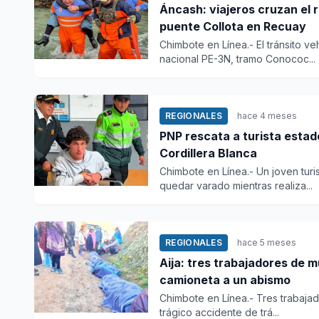
Áncash: viajeros cruzan el 
puente Collota en Recuay
Chimbote en Línea.- El tránsito ve
nacional PE-3N, tramo Conococ...
REGIONALES
hace 4 meses
PNP rescata a turista estad
Cordillera Blanca
Chimbote en Línea.- Un joven tur
quedar varado mientras realiza...
REGIONALES
hace 5 meses
Aija: tres trabajadores de m
camioneta a un abismo
Chimbote en Línea.- Tres trabajad
trágico accidente de trá...