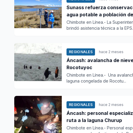
Sunass refuerza conservaci
agua potable a población d
Chimbote en Línea.- La Superinte
brindó asistencia técnica a la EPS..
REGIONALES
hace 2 meses
Áncash: avalancha de nieve 
Rocotuyoc
Chimbote en Línea.- Una avalanch
laguna congelada de Rocotu...
REGIONALES
hace 2 meses
Áncash: personal especializ
ruta a la laguna Churup
Chimbote en Línea.- Personal espe