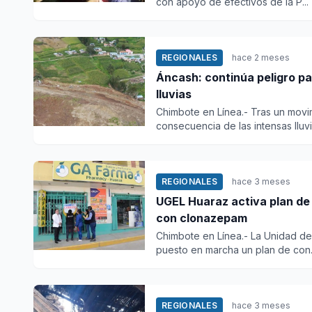
con apoyo de efectivos de la P...
REGIONALES
hace 2 meses
Áncash: continúa peligro pa
lluvias
Chimbote en Línea.- Tras un movi
consecuencia de las intensas lluvi.
REGIONALES
hace 3 meses
UGEL Huaraz activa plan de 
con clonazepam
Chimbote en Línea.- La Unidad de
puesto en marcha un plan de con.
REGIONALES
hace 3 meses