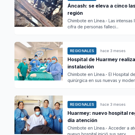
Áncash: se eleva a cinco las
región
Chimbote en Línea.- Las intensas 
cifra de personas falleci...
REGIONALES
hace 3 meses
Hospital de Huarmey realiz
instalación
Chimbote en Línea.- El Hospital d
quirúrgica en sus nuevas y modern
REGIONALES
hace 3 meses
Huarmey: nuevo hospital re
día atención
Chimbote en Línea.- Acceder a ate
nuevo hospital inició sus serv...