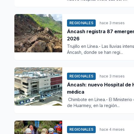
REGIONALES
hace 3 meses
Áncash registra 87 emergen
2026
Trujillo en Línea.- Las lluvias in
Áncash, donde se han regi...
REGIONALES
hace 3 meses
Áncash: nuevo Hospital de 
médica
Chimbote en Línea.- El Ministerio
de Huarmey, en la región...
REGIONALES
hace 4 meses