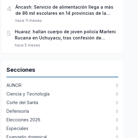
4
Áncash: Servicio de alimentación llega a más
de 86 mil escolares en 14 provincias de la
región
hace 11 meses
5
Huaraz: hallan cuerpo de joven policía Marleni
Rucana en Uchuyacu, tras confesión de
implicado
hace 5 meses
Secciones
AUNOR
()
Ciencia y Tecnología
()
Corte del Santa
()
Defensoría
()
Elecciones 2026
()
Especiales
()
Evangelio dominical
()