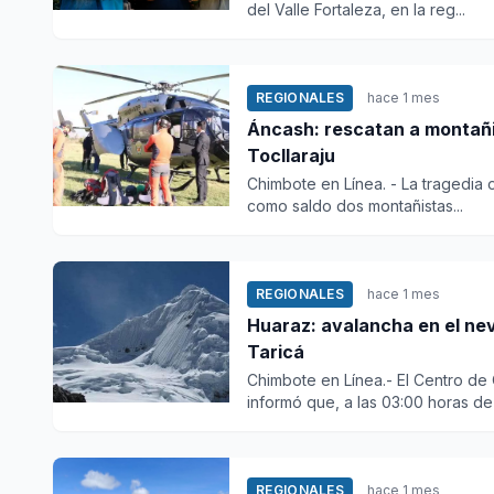
del Valle Fortaleza, en la reg...
REGIONALES
hace 1 mes
Áncash: rescatan a montañi
Tocllaraju
Chimbote en Línea. - La tragedia 
como saldo dos montañistas...
REGIONALES
hace 1 mes
Huaraz: avalancha en el nev
Taricá
Chimbote en Línea.- El Centro d
informó que, a las 03:00 horas de 
REGIONALES
hace 1 mes