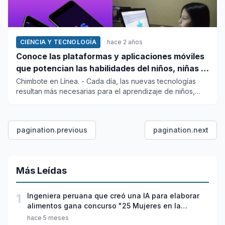
CIENCIA Y TECNOLOGÍA
hace 2 años
Conoce las plataformas y aplicaciones móviles
que potencian las habilidades del niños, niñas y
adolescentes
Chimbote en Línea. - Cada día, las nuevas tecnologías
resultan más necesarias para el aprendizaje de niños,
niñas y adol...
pagination.previous
pagination.next
Más Leídas
1
Ingeniera peruana que creó una IA para elaborar
alimentos gana concurso "25 Mujeres en la
Ciencia"
hace 5 meses