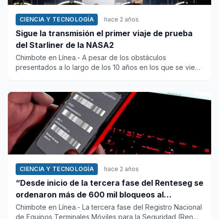
CIENCIA Y TECNOLOGÍA
hace 2 años
Sigue la transmisión el primer viaje de prueba
del Starliner de la NASA2
Chimbote en Línea.- A pesar de los obstáculos
presentados a lo largo de los 10 años en los que se viene
preparando este...
CIENCIA Y TECNOLOGÍA
hace 2 años
“Desde inicio de la tercera fase del Renteseg se
ordenaron más de 600 mil bloqueos al
identificar IMEI clonados”
Chimbote en Línea.- La tercera fase del Registro Nacional
de Equipos Terminales Móviles para la Seguridad (Ren...