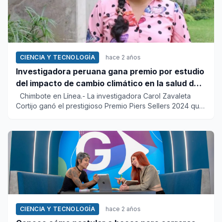
CIENCIA Y TECNOLOGÍA
hace 2 años
Investigadora peruana gana premio por estudio
del impacto de cambio climático en la salud de
los indígenas
Chimbote en Línea.- La investigadora Carol Zavaleta
Cortijo ganó el prestigioso Premio Piers Sellers 2024 que
ot...
CIENCIA Y TECNOLOGÍA
hace 2 años