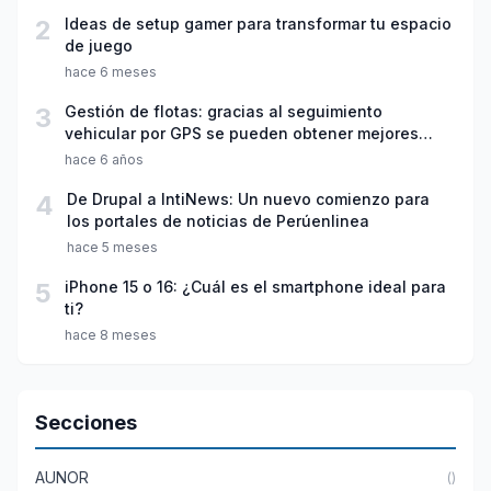
2
Ideas de setup gamer para transformar tu espacio
de juego
hace 6 meses
3
Gestión de flotas: gracias al seguimiento
vehicular por GPS se pueden obtener mejores
condiciones en seguros de automóviles
hace 6 años
4
De Drupal a IntiNews: Un nuevo comienzo para
los portales de noticias de Perúenlinea
hace 5 meses
5
iPhone 15 o 16: ¿Cuál es el smartphone ideal para
ti?
hace 8 meses
Secciones
AUNOR
()