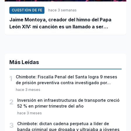
CUESTIÓN DE FE
hace 3 semanas
Jaime Montoya, creador del himno del Papa
León XIV: mi canción es un llamado a ser
misioneros activos de la paz
Más Leídas
1
Chimbote: Fiscalía Penal del Santa logra 9 meses
de prisión preventiva contra investigado por
violación sexual y tentativa de feminicidio
hace 3 meses
2
Inversión en infraestructuras de transporte creció
52 % en primer trimestre del año
hace 3 meses
3
Chimbote: dictan cadena perpetua a líder de
banda criminal que drogaba y ultrajaba a jóvenes