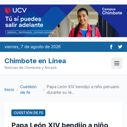
viernes, 7 de agosto de 2026
Chimbote en Línea
Noticias de Chimbote y Áncash
Cuestión
Papa León XIV bendijo a niño peruano
Inicio
›
›
de fe
durante su re...
CUESTIÓN DE FE
Papa León XIV bendijo a niño