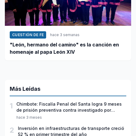
CUESTIÓN DE FE
hace 3 semanas
"León, hermano del camino" es la canción en
homenaje al papa León XIV
Más Leídas
1
Chimbote: Fiscalía Penal del Santa logra 9 meses
de prisión preventiva contra investigado por
violación sexual y tentativa de feminicidio
hace 3 meses
2
Inversión en infraestructuras de transporte creció
52 % en primer trimestre del año