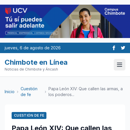
jueves, 6 de agosto de 2026
Chimbote en Línea
Noticias de Chimbote y Áncash
Cuestión
Papa León XIV: Que callen las armas, a
Inicio
›
›
de fe
los poderos...
CUESTIÓN DE FE
Papa León XIV: Que callen las