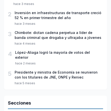
violación sexual y tentativa de feminicidio
hace 3 meses
2
Inversión en infraestructuras de transporte creció
52 % en primer trimestre del año
hace 3 meses
3
Chimbote: dictan cadena perpetua a líder de
banda criminal que drogaba y ultrajaba a jóvenes
hace 4 meses
4
López-Aliaga logró la mayoría de votos del
exterior
hace 2 meses
5
Presidente y ministra de Economía se reunieron
con los titulares de JNE, ONPE y Reniec
hace 5 meses
Secciones