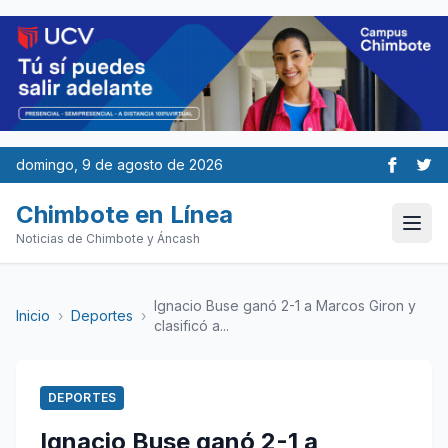
domingo, 9 de agosto de 2026
Chimbote en Línea
Noticias de Chimbote y Áncash
Ignacio Buse ganó 2-1 a Marcos Giron y
Inicio
›
Deportes
›
clasificó a...
DEPORTES
Ignacio Buse ganó 2-1 a