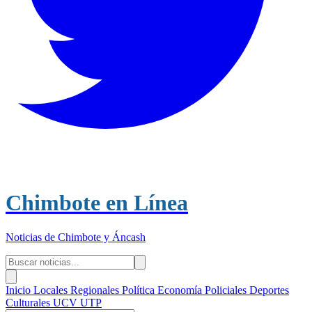
Chimbote en Línea
Noticias de Chimbote y Áncash
Inicio
Locales
Regionales
Política
Economía
Policiales
Deportes
Culturales
UCV
UTP