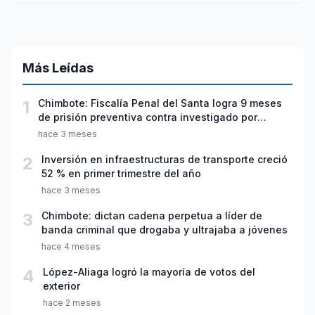
Más Leídas
1
Chimbote: Fiscalía Penal del Santa logra 9 meses
de prisión preventiva contra investigado por
violación sexual y tentativa de feminicidio
hace 3 meses
2
Inversión en infraestructuras de transporte creció
52 % en primer trimestre del año
hace 3 meses
3
Chimbote: dictan cadena perpetua a líder de
banda criminal que drogaba y ultrajaba a jóvenes
hace 4 meses
4
López-Aliaga logró la mayoría de votos del
exterior
hace 2 meses