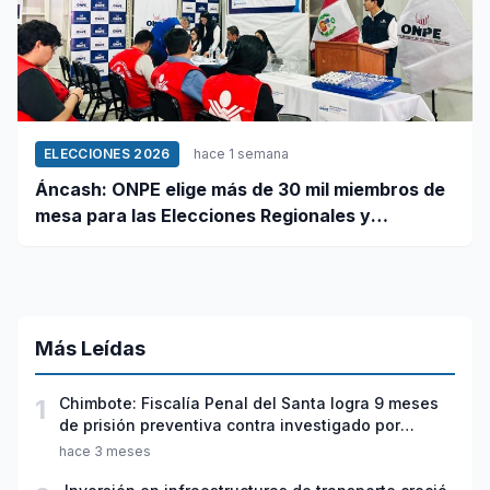
ELECCIONES 2026
hace 1 semana
Áncash: ONPE elige más de 30 mil miembros de
mesa para las Elecciones Regionales y
Municipales 2026
Más Leídas
1
Chimbote: Fiscalía Penal del Santa logra 9 meses
de prisión preventiva contra investigado por
violación sexual y tentativa de feminicidio
hace 3 meses