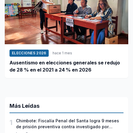
ELECCIONES 2026
hace 1 mes
Ausentismo en elecciones generales se redujo
de 28 % en el 2021 a 24 % en 2026
Más Leídas
1
Chimbote: Fiscalía Penal del Santa logra 9 meses
de prisión preventiva contra investigado por
violación sexual y tentativa de feminicidio