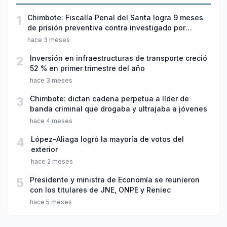
1
Chimbote: Fiscalía Penal del Santa logra 9 meses
de prisión preventiva contra investigado por
violación sexual y tentativa de feminicidio
hace 3 meses
2
Inversión en infraestructuras de transporte creció
52 % en primer trimestre del año
hace 3 meses
3
Chimbote: dictan cadena perpetua a líder de
banda criminal que drogaba y ultrajaba a jóvenes
hace 4 meses
4
López-Aliaga logró la mayoría de votos del
exterior
hace 2 meses
5
Presidente y ministra de Economía se reunieron
con los titulares de JNE, ONPE y Reniec
hace 5 meses