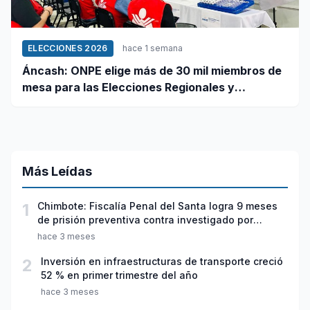
ELECCIONES 2026
hace 1 semana
Áncash: ONPE elige más de 30 mil miembros de
mesa para las Elecciones Regionales y
Municipales 2026
Más Leídas
1
Chimbote: Fiscalía Penal del Santa logra 9 meses
de prisión preventiva contra investigado por
violación sexual y tentativa de feminicidio
hace 3 meses
2
Inversión en infraestructuras de transporte creció
52 % en primer trimestre del año
hace 3 meses