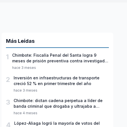
Más Leídas
1
Chimbote: Fiscalía Penal del Santa logra 9
meses de prisión preventiva contra investigado
por violación sexual y tentativa de feminicidio
hace 3 meses
2
Inversión en infraestructuras de transporte
creció 52 % en primer trimestre del año
hace 3 meses
3
Chimbote: dictan cadena perpetua a líder de
banda criminal que drogaba y ultrajaba a
jóvenes
hace 4 meses
4
López-Aliaga logró la mayoría de votos del