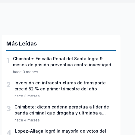
Más Leídas
1
Chimbote: Fiscalía Penal del Santa logra 9
meses de prisión preventiva contra investigado
por violación sexual y tentativa de feminicidio
hace 3 meses
2
Inversión en infraestructuras de transporte
creció 52 % en primer trimestre del año
hace 3 meses
3
Chimbote: dictan cadena perpetua a líder de
banda criminal que drogaba y ultrajaba a
jóvenes
hace 4 meses
4
López-Aliaga logró la mayoría de votos del