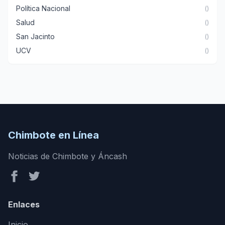
Política Nacional
()
Salud
()
San Jacinto
()
UCV
()
Chimbote en Línea
Noticias de Chimbote y Áncash
Enlaces
Inicio