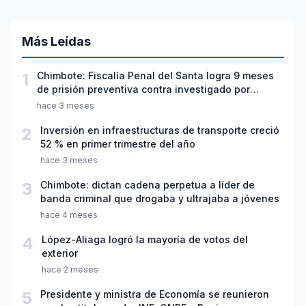
Más Leídas
1
Chimbote: Fiscalía Penal del Santa logra 9 meses
de prisión preventiva contra investigado por
violación sexual y tentativa de feminicidio
hace 3 meses
2
Inversión en infraestructuras de transporte creció
52 % en primer trimestre del año
hace 3 meses
3
Chimbote: dictan cadena perpetua a líder de
banda criminal que drogaba y ultrajaba a jóvenes
hace 4 meses
4
López-Aliaga logró la mayoría de votos del
exterior
hace 2 meses
5
Presidente y ministra de Economía se reunieron