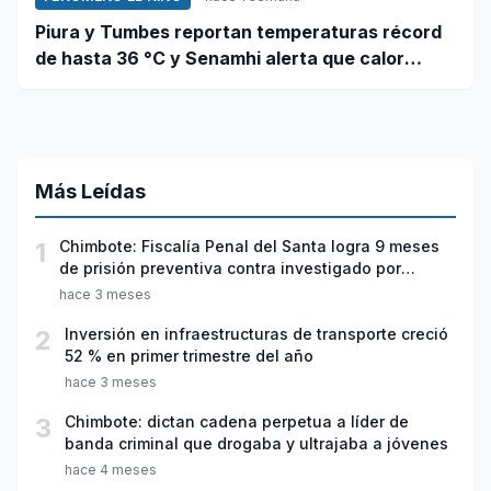
Piura y Tumbes reportan temperaturas récord
de hasta 36 °C y Senamhi alerta que calor
continuará
Más Leídas
1
Chimbote: Fiscalía Penal del Santa logra 9 meses
de prisión preventiva contra investigado por
violación sexual y tentativa de feminicidio
hace 3 meses
2
Inversión en infraestructuras de transporte creció
52 % en primer trimestre del año
hace 3 meses
3
Chimbote: dictan cadena perpetua a líder de
banda criminal que drogaba y ultrajaba a jóvenes
hace 4 meses