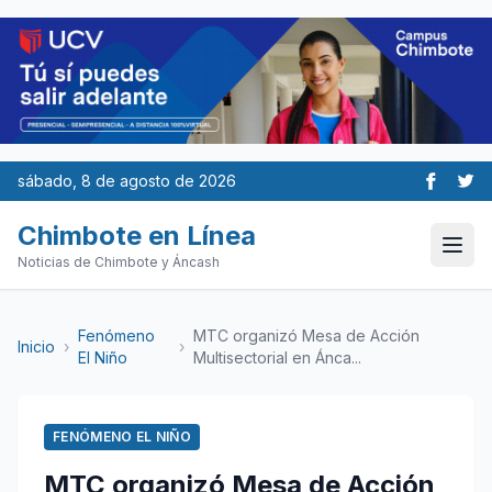
sábado, 8 de agosto de 2026
Chimbote en Línea
Noticias de Chimbote y Áncash
Fenómeno
MTC organizó Mesa de Acción
Inicio
›
›
El Niño
Multisectorial en Ánca...
FENÓMENO EL NIÑO
MTC organizó Mesa de Acción