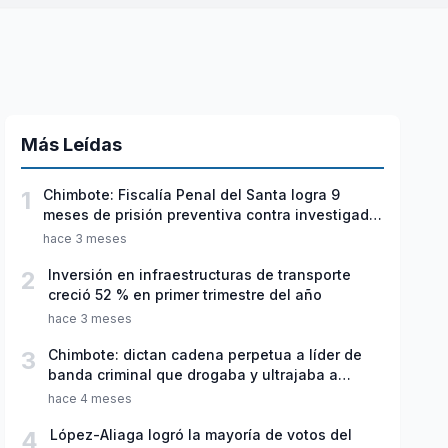
Más Leídas
1
Chimbote: Fiscalía Penal del Santa logra 9
meses de prisión preventiva contra investigado
por violación sexual y tentativa de feminicidio
hace 3 meses
2
Inversión en infraestructuras de transporte
creció 52 % en primer trimestre del año
hace 3 meses
3
Chimbote: dictan cadena perpetua a líder de
banda criminal que drogaba y ultrajaba a
jóvenes
hace 4 meses
4
López-Aliaga logró la mayoría de votos del