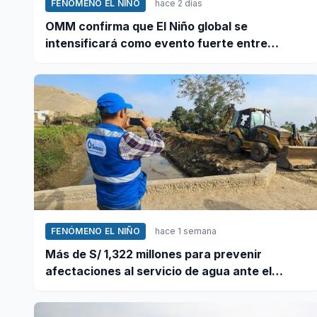
FENÓMENO EL NIÑO
hace 2 días
OMM confirma que El Niño global se
intensificará como evento fuerte entre
agosto y octubre
FENÓMENO EL NIÑO
hace 1 semana
Más de S/ 1,322 millones para prevenir
afectaciones al servicio de agua ante el
fenómeno El Niño