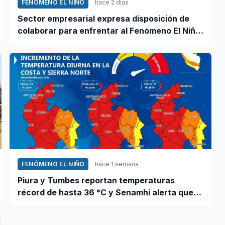
FENÓMENO EL NIÑO
hace 2 días
Sector empresarial expresa disposición de
colaborar para enfrentar al Fenómeno El Niño,
ante llamado del Ejecutivo
FENÓMENO EL NIÑO
hace 1 semana
Piura y Tumbes reportan temperaturas
récord de hasta 36 °C y Senamhi alerta que
calor continuará