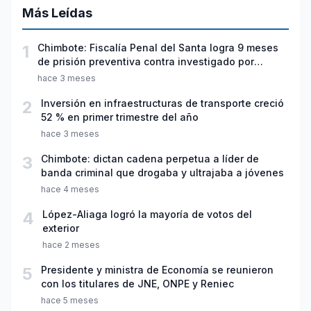
Más Leídas
1
Chimbote: Fiscalía Penal del Santa logra 9 meses
de prisión preventiva contra investigado por
violación sexual y tentativa de feminicidio
hace 3 meses
2
Inversión en infraestructuras de transporte creció
52 % en primer trimestre del año
hace 3 meses
3
Chimbote: dictan cadena perpetua a líder de
banda criminal que drogaba y ultrajaba a jóvenes
hace 4 meses
4
López-Aliaga logró la mayoría de votos del
exterior
hace 2 meses
5
Presidente y ministra de Economía se reunieron
con los titulares de JNE, ONPE y Reniec
hace 5 meses