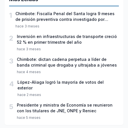
1
Chimbote: Fiscalía Penal del Santa logra 9 meses
de prisión preventiva contra investigado por
violación sexual y tentativa de feminicidio
hace 3 meses
2
Inversión en infraestructuras de transporte creció
52 % en primer trimestre del año
hace 3 meses
3
Chimbote: dictan cadena perpetua a líder de
banda criminal que drogaba y ultrajaba a jóvenes
hace 4 meses
4
López-Aliaga logró la mayoría de votos del
exterior
hace 2 meses
5
Presidente y ministra de Economía se reunieron
con los titulares de JNE, ONPE y Reniec
hace 5 meses