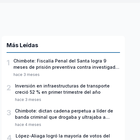
Más Leídas
1
Chimbote: Fiscalía Penal del Santa logra 9
meses de prisión preventiva contra investigado
por violación sexual y tentativa de feminicidio
hace 3 meses
2
Inversión en infraestructuras de transporte
creció 52 % en primer trimestre del año
hace 3 meses
3
Chimbote: dictan cadena perpetua a líder de
banda criminal que drogaba y ultrajaba a
jóvenes
hace 4 meses
4
López-Aliaga logró la mayoría de votos del